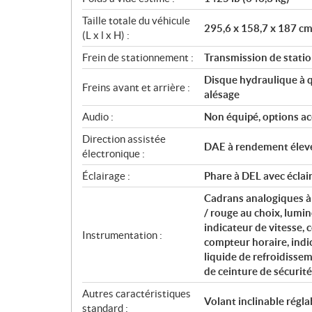
Taille totale du véhicule
295,6 x 158,7 x 187 cm 
(L x l x H) :
Frein de stationnement :
Transmission de stat
Disque hydraulique à q
Freins avant et arrière :
alésage
Audio :
Non équipé, options ac
Direction assistée
DAE à rendement élev
électronique :
Éclairage :
Phare à DEL avec éclai
Cadrans analogiques à 
/ rouge au choix, lumin
indicateur de vitesse, 
Instrumentation :
compteur horaire, indi
liquide de refroidissem
de ceinture de sécurité
Autres caractéristiques
Volant inclinable régla
standard :