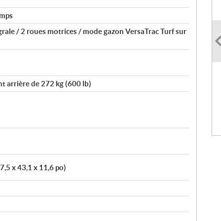
emps
égrale / 2 roues motrices / mode gazon VersaTrac Turf sur
 arrière de 272 kg (600 lb)
7,5 x 43,1 x 11,6 po)