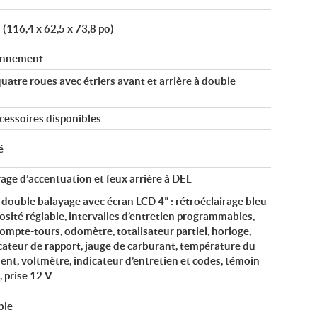
(116,4 x 62,5 x 73,8 po)
ionnement
uatre roues avec étriers avant et arrière à double
cessoires disponibles
é
rage d’accentuation et feux arrière à DEL
double balayage avec écran LCD 4” : rétroéclairage bleu
osité réglable, intervalles d’entretien programmables,
compte-tours, odomètre, totalisateur partiel, horloge,
cateur de rapport, jauge de carburant, température du
ent, voltmètre, indicateur d’entretien et codes, témoin
, prise 12 V
ble