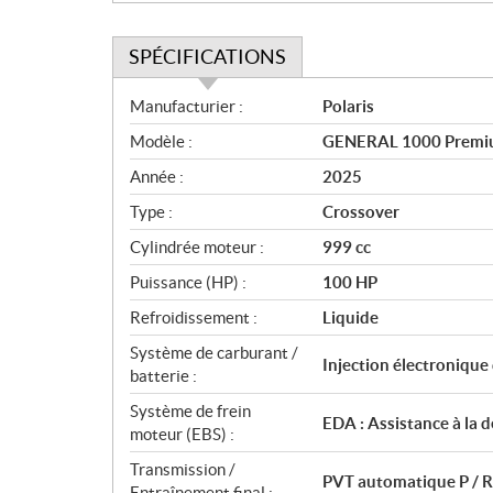
SPÉCIFICATIONS
S
Manufacturier :
Polaris
p
Modèle :
GENERAL 1000 Premiu
é
c
Année :
2025
i
Type :
Crossover
f
i
Cylindrée moteur :
999 cc
c
Puissance (HP) :
100 HP
a
Refroidissement :
Liquide
t
i
Système de carburant /
Injection électronique
o
batterie :
n
Système de frein
s
EDA : Assistance à la 
moteur (EBS) :
Transmission /
PVT automatique P / R /
Entraînement final :