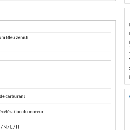
m Bleu zénith
 de carburant
décélération du moteur
 N / L / H