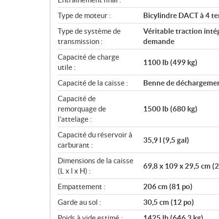
Type de moteur :
Bicylindre DACT à 4 t
Type de système de
Véritable traction int
transmission :
demande
Capacité de charge
1100 lb (499 kg)
utile :
Capacité de la caisse :
Benne de déchargement
Capacité de
remorquage de
1500 lb (680 kg)
l’attelage :
Capacité du réservoir à
35,9 l (9,5 gal)
carburant :
Dimensions de la caisse
69,8 x 109 x 29,5 cm (2
(L x l x H) :
Empattement :
206 cm (81 po)
Garde au sol :
30,5 cm (12 po)
Poids à vide estimé :
1425 lb (646,3 kg)