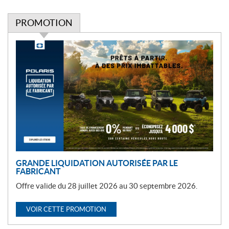
PROMOTION
P
r
o
m
o
t
i
o
n
GRANDE LIQUIDATION AUTORISÉE PAR LE
FABRICANT
Offre valide du 28 juillet 2026 au 30 septembre 2026.
VOIR CETTE PROMOTION