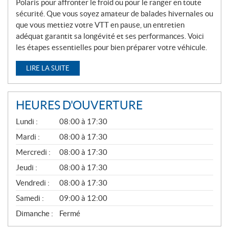
Polaris pour affronter le froid ou pour le ranger en toute
sécurité. Que vous soyez amateur de balades hivernales ou
que vous mettiez votre VTT en pause, un entretien
adéquat garantit sa longévité et ses performances. Voici
les étapes essentielles pour bien préparer votre véhicule.
LIRE LA SUITE
HEURES D'OUVERTURE
G
Lundi :
08:00 à 17:30
É
N
Mardi :
08:00 à 17:30
É
Mercredi :
08:00 à 17:30
R
A
Jeudi :
08:00 à 17:30
L
Vendredi :
08:00 à 17:30
Samedi :
09:00 à 12:00
Dimanche :
Fermé