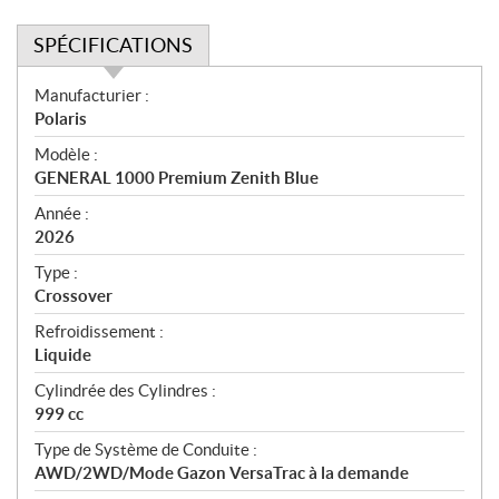
SPÉCIFICATIONS
S
Manufacturier :
p
Polaris
é
Modèle :
c
GENERAL 1000 Premium Zenith Blue
i
f
Année :
i
2026
c
Type :
a
Crossover
t
Refroidissement :
i
Liquide
o
n
Cylindrée des Cylindres :
s
999 cc
Type de Système de Conduite :
AWD/2WD/Mode Gazon VersaTrac à la demande