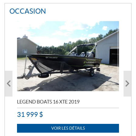
OCCASION
LEGEND BOATS 16 XTE 2019
PO
31 999
$
11 
7 
VOIR LES DÉTAILS