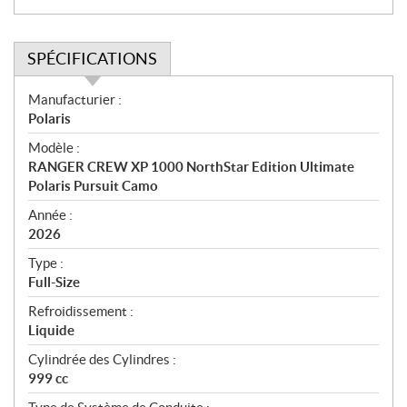
SPÉCIFICATIONS
S
Manufacturier :
p
Polaris
é
Modèle :
c
RANGER CREW XP 1000 NorthStar Edition Ultimate
i
Polaris Pursuit Camo
f
i
Année :
2026
c
a
Type :
t
Full-Size
i
Refroidissement :
o
Liquide
n
s
Cylindrée des Cylindres :
999 cc