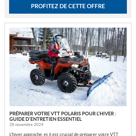
PROFITEZ DE CETTE OFFRE
N
O
U
V
E
L
L
E
S
PRÉPARER VOTRE VTT POLARIS POUR L’HIVER :
GUIDE D’ENTRETIEN ESSENTIEL
28 novembre 2024
L’hiver approche, et il est crucial de préparer votre VTT