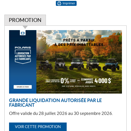
Imprimer
PROMOTION
P
r
o
m
o
t
i
o
n
GRANDE LIQUIDATION AUTORISÉE PAR LE
FABRICANT
Offre valide du 28 juillet 2026 au 30 septembre 2026.
VOIR CETTE PROMOTION