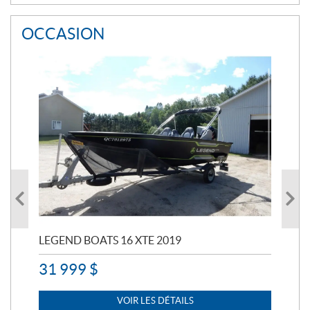
OCCASION
LEGEND BOATS 16 XTE 2019
PO
31 999
$
11 
7 
VOIR LES DÉTAILS