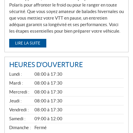
Polaris pour affronter le froid ou pour le ranger en toute
sécurité. Que vous soyez amateur de balades hivernales ou
que vous mettiez votre VTT en pause, un entretien
adéquat garantit sa longévité et ses performances. Voici
les étapes essentielles pour bien préparer votre véhicule.
LIRE LA SUITE
HEURES D'OUVERTURE
G
Lundi :
08:00 à 17:30
É
N
Mardi :
08:00 à 17:30
É
Mercredi :
08:00 à 17:30
R
A
Jeudi :
08:00 à 17:30
L
Vendredi :
08:00 à 17:30
Samedi :
09:00 à 12:00
Dimanche :
Fermé