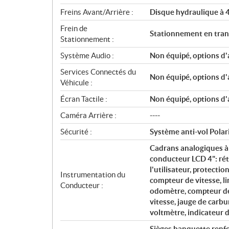
Freins Avant/Arrière :
Disque hydraulique à 4 
Frein de
Stationnement en tra
Stationnement :
Système Audio :
Non équipé, options d'
Services Connectés du
Non équipé, options d'
Véhicule :
Écran Tactile :
Non équipé, options d'
Caméra Arrière :
----
Sécurité :
Système anti-vol Polaris
Cadrans analogiques à
conducteur LCD 4": rét
l'utilisateur, protecti
Instrumentation du
compteur de vitesse, l
Conducteur :
odomètre, compteur de 
vitesse, jauge de carb
voltmètre, indicateur d
Sièges banquette renfo