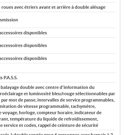
roues avec étriers avant et arrière à double alésage
nsmission
accessoires disponibles
accessoires disponibles
accessoires disponibles
 P.A.S.S.
 balayage double avec centre d'information du
roéclairage et luminosité bleu/rouge sélectionnables par
on par mot de passe, intervalles de service programmables,
imitation de vitesse programmable, tachymètre,
voyage, horloge, compteur horaire, indicateur de
urant, température du liquide de refroidissement,
e service et codes, rappel de ceinture de sécurité
rcés à double rangée pour 6 personnes avec harnais à 3