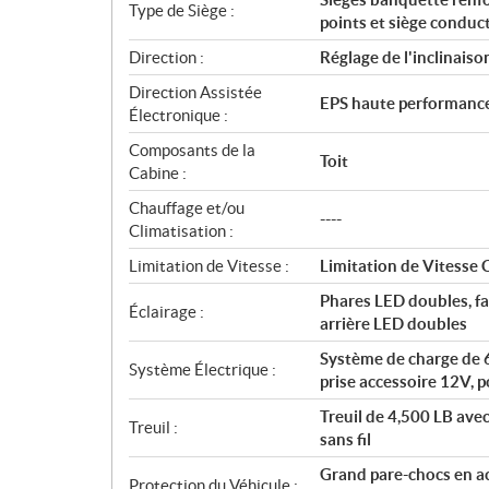
Type de Siège :
points et siège conduc
Direction :
Réglage de l'inclinaiso
Direction Assistée
EPS haute performanc
Électronique :
Composants de la
Toit
Cabine :
Chauffage et/ou
----
Climatisation :
Limitation de Vitesse :
Limitation de Vitesse 
Phares LED doubles, fa
Éclairage :
arrière LED doubles
Système de charge de 6
Système Électrique :
prise accessoire 12V, p
Treuil de 4,500 LB av
Treuil :
sans fil
Grand pare-chocs en aci
Protection du Véhicule :