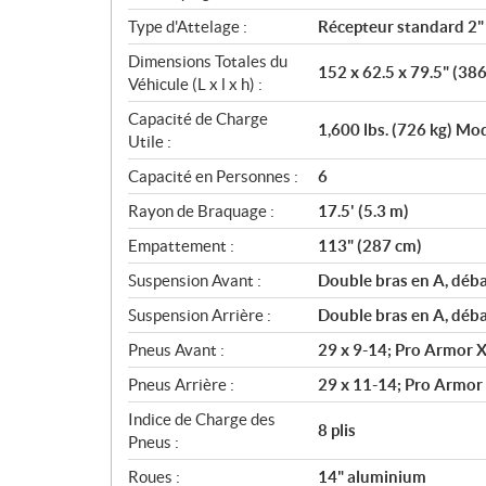
Type d'Attelage :
Récepteur standard 2"
Dimensions Totales du
152 x 62.5 x 79.5" (38
Véhicule (L x l x h) :
Capacité de Charge
1,600 lbs. (726 kg) Mod
Utile :
Capacité en Personnes :
6
Rayon de Braquage :
17.5' (5.3 m)
Empattement :
113" (287 cm)
Suspension Avant :
Double bras en A, déb
Suspension Arrière :
Double bras en A, déb
Pneus Avant :
29 x 9-14; Pro Armor X
Pneus Arrière :
29 x 11-14; Pro Armor 
Indice de Charge des
8 plis
Pneus :
Roues :
14" aluminium