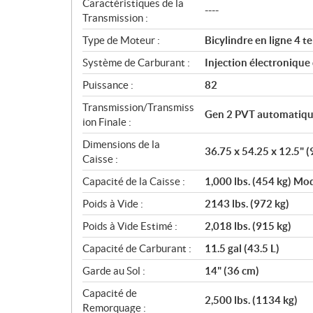
n
Caractéristiques de la
----
s
Transmission :
Type de Moteur :
Bicylindre en ligne 4
Système de Carburant :
Injection électronique
Puissance :
82
Transmission/Transmiss
Gen 2 PVT automatiqu
ion Finale :
Dimensions de la
36.75 x 54.25 x 12.5" (
Caisse :
Capacité de la Caisse :
1,000 lbs. (454 kg) Mod
Poids à Vide :
2143 lbs. (972 kg)
Poids à Vide Estimé :
2,018 lbs. (915 kg)
Capacité de Carburant :
11.5 gal (43.5 L)
Garde au Sol :
14" (36 cm)
Capacité de
2,500 lbs. (1134 kg)
Remorquage :