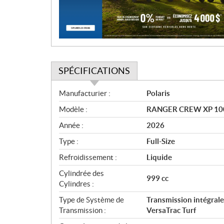
i
o
n
SPÉCIFICATIONS
S
Manufacturier :
Polaris
p
Modèle :
RANGER CREW XP 100
é
c
Année :
2026
i
Type :
Full-Size
f
i
Refroidissement :
Liquide
c
Cylindrée des
999 cc
a
Cylindres :
t
Type de Système de
Transmission intégra
i
Transmission :
VersaTrac Turf
o