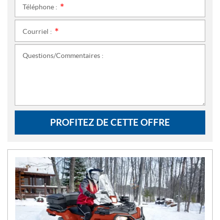
Téléphone :
*
Courriel :
*
Questions/Commentaires :
PROFITEZ DE CETTE OFFRE
N
O
U
V
E
L