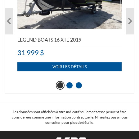
LEGEND BOATS 16 XTE 2019
PO
31 999
$
11 
7 
VOIR LES DÉTAILS
Les données sont affichées à titre indicatif seulement et ne peuvent être
considérées comme une information contractuelle. N'hésitez pas à nous
consulter pour plus de détails.
C
M