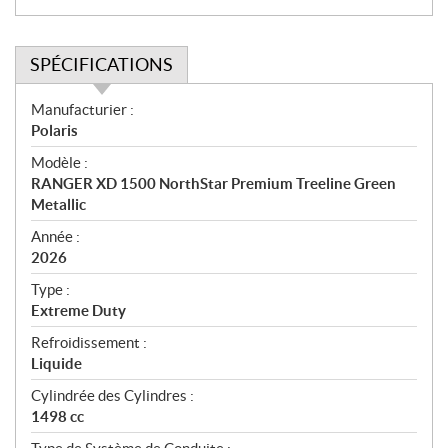
SPÉCIFICATIONS
S
Manufacturier :
p
Polaris
é
Modèle :
c
RANGER XD 1500 NorthStar Premium Treeline Green
i
Metallic
f
i
Année :
2026
c
a
Type :
t
Extreme Duty
i
Refroidissement :
o
Liquide
n
s
Cylindrée des Cylindres :
1498 cc