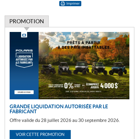
Imprimer
PROMOTION
P
r
o
m
o
t
i
o
n
GRANDE LIQUIDATION AUTORISÉE PAR LE
FABRICANT
Offre valide du 28 juillet 2026 au 30 septembre 2026.
VOIR CETTE PROMOTION