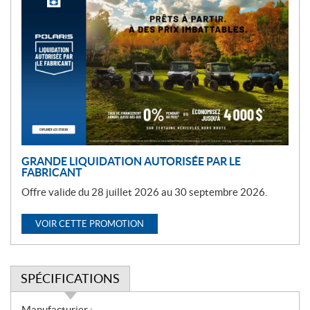
P
r
o
m
o
t
i
o
n
GRANDE LIQUIDATION AUTORISÉE PAR LE
FABRICANT
Offre valide du 28 juillet 2026 au 30 septembre 2026.
VOIR CETTE PROMOTION
SPÉCIFICATIONS
S
Manufacturier :