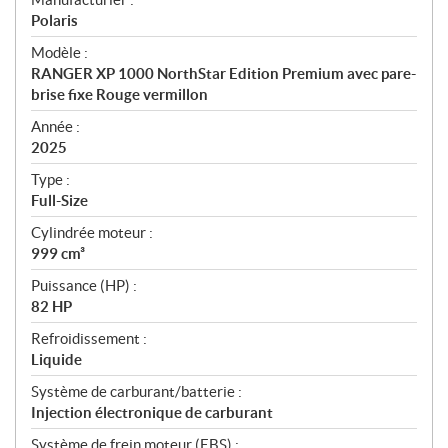
p
Polaris
é
Modèle :
c
RANGER XP 1000 NorthStar Edition Premium avec pare-
i
brise fixe Rouge vermillon
f
i
Année :
2025
c
a
Type :
t
Full-Size
i
Cylindrée moteur :
o
999 cm³
n
s
Puissance (HP) :
82 HP
Refroidissement :
Liquide
Système de carburant/batterie :
Injection électronique de carburant
Système de frein moteur (EBS) :