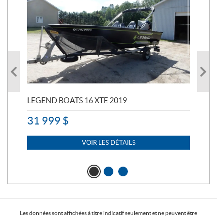
LEGEND BOATS 16 XTE 2019
PO
31 999
$
11 
7 
VOIR LES DÉTAILS
Les données sont affichées à titre indicatif seulement et ne peuvent être