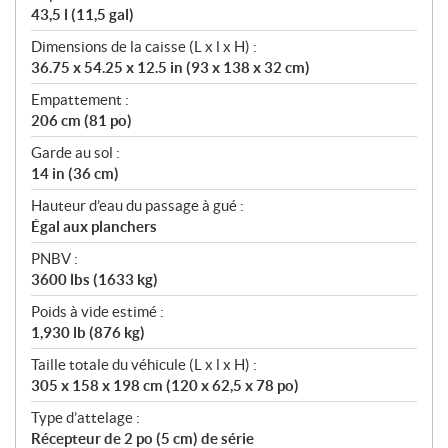
43,5 l (11,5 gal)
Dimensions de la caisse (L x l x H) :
36.75 x 54.25 x 12.5 in (93 x 138 x 32 cm)
Empattement :
206 cm (81 po)
Garde au sol :
14 in (36 cm)
Hauteur d’eau du passage à gué :
Égal aux planchers
PNBV :
3600 lbs (1633 kg)
Poids à vide estimé :
1,930 lb (876 kg)
Taille totale du véhicule (L x l x H) :
305 x 158 x 198 cm (120 x 62,5 x 78 po)
Type d’attelage :
Récepteur de 2 po (5 cm) de série