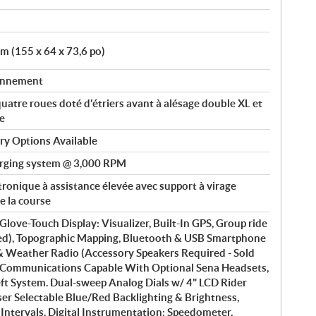
cm (155 x 64 x 73,6 po)
ionnement
uatre roues doté d'étriers avant à alésage double XL et
le
ry Options Available
rging system @ 3,000 RPM
tronique à assistance élevée avec support à virage
de la course
e-Touch Display: Visualizer, Built-In GPS, Group ride
sed), Topographic Mapping, Bluetooth & USB Smartphone
 Weather Radio (Accessory Speakers Required - Sold
le Communications Capable With Optional Sena Headsets,
heft System. Dual-sweep Analog Dials w/ 4" LCD Rider
er Selectable Blue/Red Backlighting & Brightness,
ntervals. Digital Instrumentation: Speedometer,