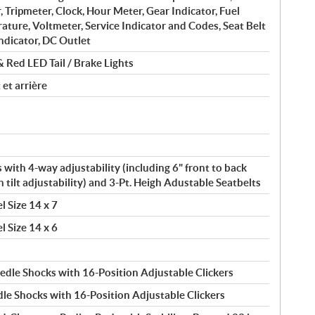
Tripmeter, Clock, Hour Meter, Gear Indicator, Fuel
ture, Voltmeter, Service Indicator and Codes, Seat Belt
ndicator, DC Outlet
Red LED Tail / Brake Lights
 et arrière
 with 4-way adjustability (including 6" front to back
th tilt adjustability) and 3-Pt. Heigh Adustable Seatbelts
l Size 14 x 7
l Size 14 x 6
edle Shocks with 16-Position Adjustable Clickers
le Shocks with 16-Position Adjustable Clickers