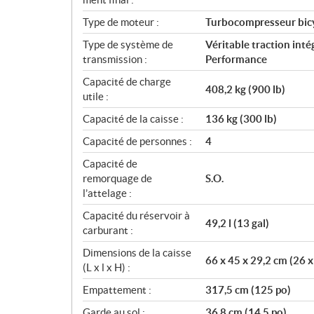
Type de moteur :
Turbocompresseur bic
Type de système de
Véritable traction int
transmission :
Performance
Capacité de charge
408,2 kg (900 lb)
utile :
Capacité de la caisse :
136 kg (300 lb)
Capacité de personnes :
4
Capacité de
remorquage de
S.O.
l’attelage :
Capacité du réservoir à
49,2 l (13 gal)
carburant :
Dimensions de la caisse
66 x 45 x 29,2 cm (26 x
(L x l x H) :
Empattement :
317,5 cm (125 po)
Garde au sol :
36,8 cm (14,5 po)