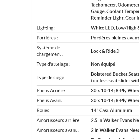
Tachometer, Odometer, 
Gauge, Coolant Tempera
Reminder Light, Gear I
Lighting :
White LED, Low/High & 
Portières :
Portières pleines avant
Système de
Lock & Ride®
chargement :
Type d’attelage :
Non équipé
Bolstered Bucket Seats
Type de siège :
toolless seat slider wi
Pneus Arrière :
30 x 10-14; 8-Ply Whee
Pneus Avant :
30 x 10-14; 8-Ply Whee
Roues :
14" Cast Aluminum
Amortisseurs arrière :
2.5 in Walker Evans Ne
Amortisseurs avant :
2 in Walker Evans Need