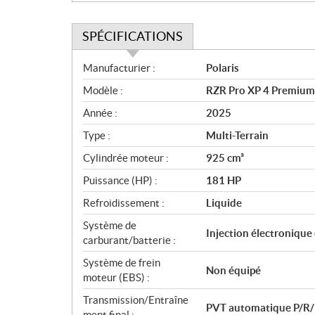
SPÉCIFICATIONS
S
Manufacturier :
Polaris
p
Modèle :
RZR Pro XP 4 Premium
é
c
Année :
2025
i
Type :
Multi-Terrain
f
i
Cylindrée moteur :
925 cm³
c
Puissance (HP) :
181 HP
a
Refroidissement :
Liquide
t
i
Système de
Injection électronique
o
carburant/batterie :
n
Système de frein
s
Non équipé
moteur (EBS) :
Transmission/Entraîne
PVT automatique P/R
ment final :