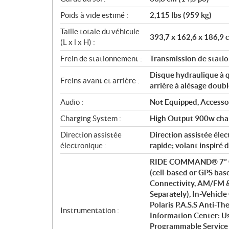
Poids à vide estimé :
2,115 lbs (959 kg)
Taille totale du véhicule
393,7 x 162,6 x 186,9 
(L x l x H) :
Frein de stationnement :
Transmission de stat
Disque hydraulique à q
Freins avant et arrière :
arrière à alésage doub
Audio :
Not Equipped, Accesso
Charging System :
High Output 900w cha
Direction assistée
Direction assistée élec
électronique :
rapide; volant inspiré 
RIDE COMMAND® 7” Glov
(cell-based or GPS ba
Connectivity, AM/FM &
Separately), In-Vehic
Polaris P.A.S.S Anti-T
Instrumentation :
Information Center: Us
Programmable Service I