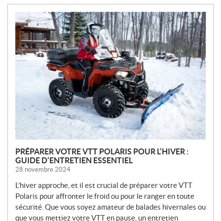
N
O
U
V
E
L
L
E
S
PRÉPARER VOTRE VTT POLARIS POUR L’HIVER :
GUIDE D’ENTRETIEN ESSENTIEL
28 novembre 2024
L’hiver approche, et il est crucial de préparer votre VTT
Polaris pour affronter le froid ou pour le ranger en toute
sécurité. Que vous soyez amateur de balades hivernales ou
que vous mettiez votre VTT en pause, un entretien