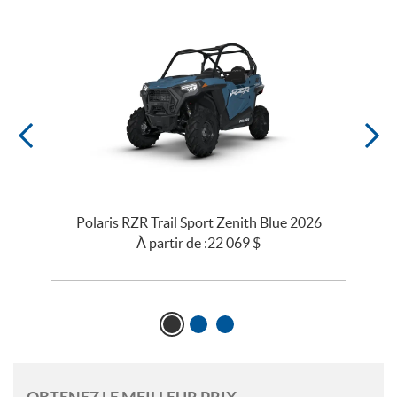
Polaris RZR Trail Sport Zenith Blue 2026
P
À partir de :
22 069
$