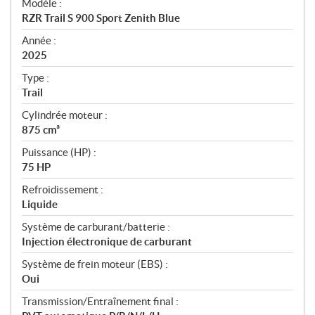
Modèle :
c
RZR Trail S 900 Sport Zenith Blue
i
f
Année :
i
2025
c
Type :
a
Trail
t
Cylindrée moteur :
i
875 cm³
o
n
Puissance (HP) :
s
75 HP
Refroidissement :
Liquide
Système de carburant/batterie :
Injection électronique de carburant
Système de frein moteur (EBS) :
Oui
Transmission/Entraînement final :