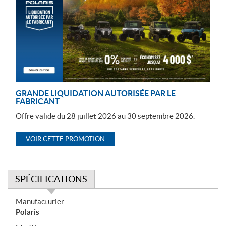
m
o
t
i
o
n
GRANDE LIQUIDATION AUTORISÉE PAR LE
FABRICANT
Offre valide du 28 juillet 2026 au 30 septembre 2026.
VOIR CETTE PROMOTION
SPÉCIFICATIONS
S
Manufacturier :
p
Polaris
é