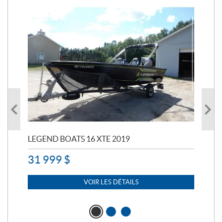
LEGEND BOATS 16 XTE 2019
PO
31 999
$
11 
7 
VOIR LES DÉTAILS