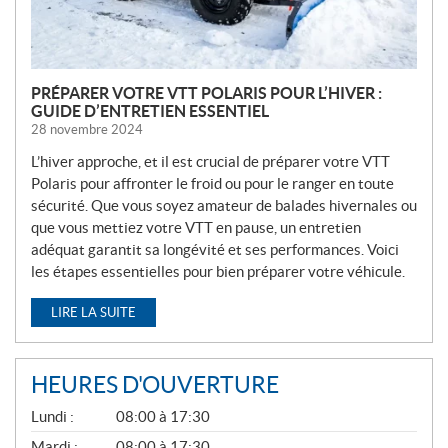
S
PRÉPARER VOTRE VTT POLARIS POUR L’HIVER :
GUIDE D’ENTRETIEN ESSENTIEL
28 novembre 2024
L’hiver approche, et il est crucial de préparer votre VTT
Polaris pour affronter le froid ou pour le ranger en toute
sécurité. Que vous soyez amateur de balades hivernales ou
que vous mettiez votre VTT en pause, un entretien
adéquat garantit sa longévité et ses performances. Voici
les étapes essentielles pour bien préparer votre véhicule.
LIRE LA SUITE
HEURES D'OUVERTURE
G
Lundi :
08:00 à 17:30
É
N
Mardi :
08:00 à 17:30