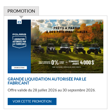
PROMOTION
P
r
o
m
o
t
i
o
n
GRANDE LIQUIDATION AUTORISÉE PAR LE
FABRICANT
Offre valide du 28 juillet 2026 au 30 septembre 2026.
VOIR CETTE PROMOTION