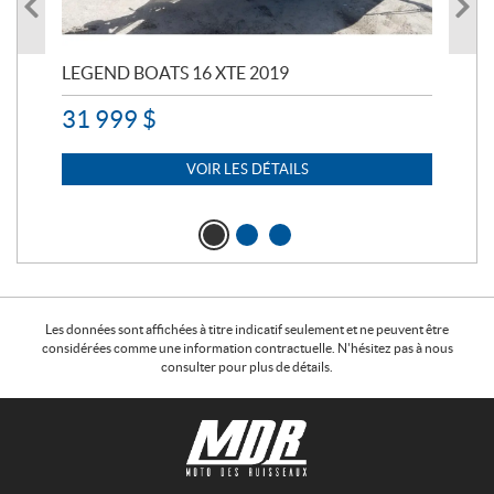
LEGEND BOATS 16 XTE 2019
PO
31 999
$
11 
7 
VOIR LES DÉTAILS
Les données sont affichées à titre indicatif seulement et ne peuvent être
considérées comme une information contractuelle. N'hésitez pas à nous
consulter pour plus de détails.
C
M
o
o
n
t