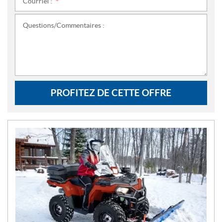
Courriel :
*
Questions/Commentaires :
PROFITEZ DE CETTE OFFRE
N
O
U
V
E
L
L
E