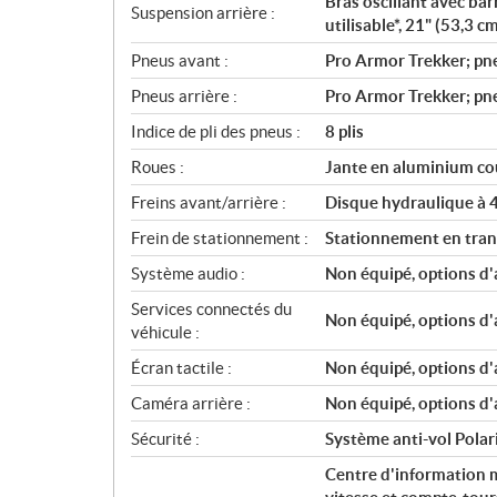
Bras oscillant avec bar
Suspension arrière :
utilisable*, 21" (53,3 
Pneus avant :
Pro Armor Trekker; pne
Pneus arrière :
Pro Armor Trekker; pne
Indice de pli des pneus :
8 plis
Roues :
Jante en aluminium cou
Freins avant/arrière :
Disque hydraulique à 4 
Frein de stationnement :
Stationnement en tra
Système audio :
Non équipé, options d'
Services connectés du
Non équipé, options d'
véhicule :
Écran tactile :
Non équipé, options d'
Caméra arrière :
Non équipé, options d'
Sécurité :
Système anti-vol Polari
Centre d'information 