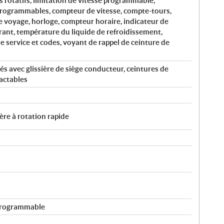
 rotatifs, limitation de vitesse programmable,
 programmables, compteur de vitesse, compte-tours,
voyage, horloge, compteur horaire, indicateur de
urant, température du liquide de refroidissement,
e service et codes, voyant de rappel de ceinture de
és avec glissière de siège conducteur, ceintures de
ractables
ère à rotation rapide
 programmable