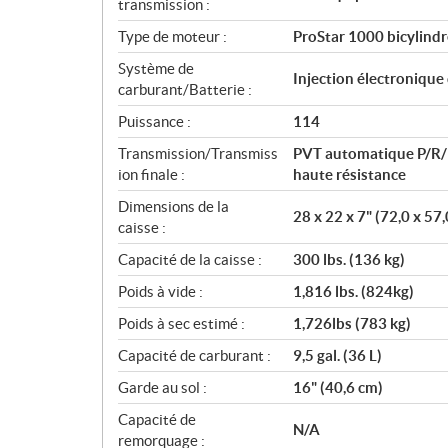
n
transmission :
s
Type de moteur :
ProStar 1000 bicylind
Système de
Injection électronique
carburant/Batterie :
Puissance :
114
Transmission/Transmiss
PVT automatique P/R/N
ion finale :
haute résistance
Dimensions de la
28 x 22 x 7" (72,0 x 57
caisse :
Capacité de la caisse :
300 lbs. (136 kg)
Poids à vide :
1,816 lbs. (824kg)
Poids à sec estimé :
1,726lbs (783 kg)
Capacité de carburant :
9,5 gal. (36 L)
Garde au sol :
16" (40,6 cm)
Capacité de
N/A
remorquage :