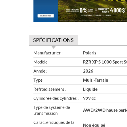
i
o
n
SPÉCIFICATIONS
S
Manufacturier :
Polaris
p
Modèle :
RZR XP S 1000 Sport S
é
c
Année :
2026
i
Type :
Multi-Terrain
f
i
Refroidissement :
Liquide
c
Cylindrée des cylindres :
999 cc
a
Type de système de
t
AWD/2WD haute perfo
transmission :
i
o
Caractéristiques de la
Non équipé