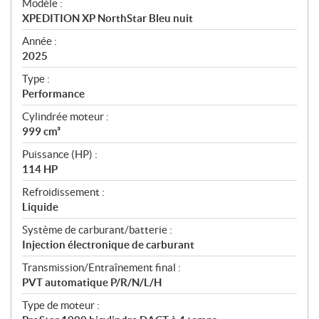
Modèle :
c
XPEDITION XP NorthStar Bleu nuit
i
f
Année :
i
2025
c
Type :
a
Performance
t
Cylindrée moteur :
i
999 cm³
o
n
Puissance (HP) :
s
114 HP
Refroidissement :
Liquide
Système de carburant/batterie :
Injection électronique de carburant
Transmission/Entraînement final :
PVT automatique P/R/N/L/H
Type de moteur :