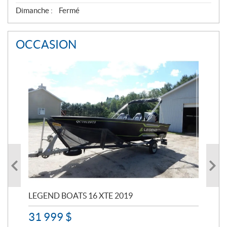
Dimanche :
Fermé
OCCASION
LEGEND BOATS 16 XTE 2019
PO
31 999
$
11 