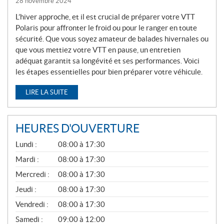
28 novembre 2024
L’hiver approche, et il est crucial de préparer votre VTT
Polaris pour affronter le froid ou pour le ranger en toute
sécurité. Que vous soyez amateur de balades hivernales ou
que vous mettiez votre VTT en pause, un entretien
adéquat garantit sa longévité et ses performances. Voici
les étapes essentielles pour bien préparer votre véhicule.
LIRE LA SUITE
HEURES D'OUVERTURE
G
Lundi :
08:00 à 17:30
É
N
Mardi :
08:00 à 17:30
É
Mercredi :
08:00 à 17:30
R
A
Jeudi :
08:00 à 17:30
L
Vendredi :
08:00 à 17:30
Samedi :
09:00 à 12:00