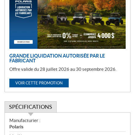
m
o
t
i
o
n
GRANDE LIQUIDATION AUTORISÉE PAR LE
FABRICANT
Offre valide du 28 juillet 2026 au 30 septembre 2026.
VOIR CETTE PROMOTION
SPÉCIFICATIONS
S
Manufacturier :
p
Polaris
é