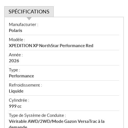
SPÉCIFICATIONS
S
Manufacturier :
p
Polaris
é
Modèle :
c
XPEDITION XP NorthStar Performance Red
i
f
Année :
i
2026
c
Type :
a
Performance
t
Refroidissement :
i
Liquide
o
n
Cylindrée :
s
999 cc
Type de Système de Conduite :
Véritable AWD/2WD/Mode Gazon VersaTrac à la
demande