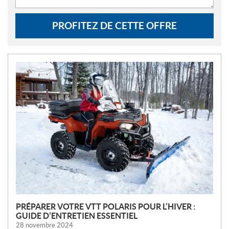
PROFITEZ DE CETTE OFFRE
N
O
U
V
E
L
L
E
S
PRÉPARER VOTRE VTT POLARIS POUR L’HIVER :
GUIDE D’ENTRETIEN ESSENTIEL
28 novembre 2024