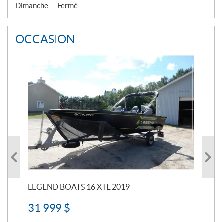
Dimanche :
Fermé
OCCASION
LEGEND BOATS 16 XTE 2019
PO
31 999
$
11 