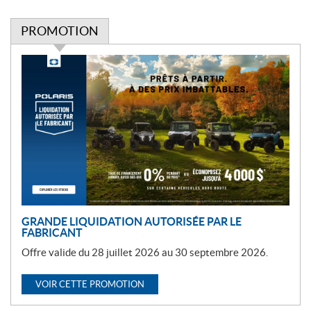
PROMOTION
P
r
o
m
o
t
i
o
n
GRANDE LIQUIDATION AUTORISÉE PAR LE
FABRICANT
Offre valide du 28 juillet 2026 au 30 septembre 2026.
VOIR CETTE PROMOTION