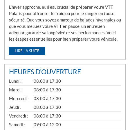
L’hiver approche, et il est crucial de préparer votre VTT
Polaris pour affronter le froid ou pour le ranger en toute
sécurité. Que vous soyez amateur de balades hivernales ou
que vous mettiez votre VTT en pause, un entretien
adéquat garantit sa longévité et ses performances. Voici
les étapes essentielles pour bien préparer votre véhicule.
LIRE LA SUITE
HEURES D'OUVERTURE
G
Lundi :
08:00 à 17:30
É
N
Mardi :
08:00 à 17:30
É
Mercredi :
08:00 à 17:30
R
A
Jeudi :
08:00 à 17:30
L
Vendredi :
08:00 à 17:30
Samedi :
09:00 à 12:00