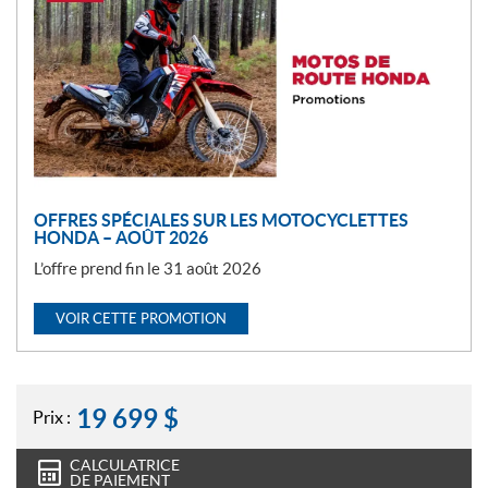
o
m
o
t
i
o
n
OFFRES SPÉCIALES SUR LES MOTOCYCLETTES
HONDA – AOÛT 2026
L’offre prend fin le 31 août 2026
VOIR CETTE PROMOTION
19 699
$
Prix :
CALCULATRICE
DE PAIEMENT