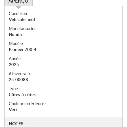
APERÇU
A
Condition:
p
Véhicule neuf
e
Manufacturier :
r
Honda
ç
u
Modèle :
Pioneer 700-4
Année :
2025
# inventaire :
25-00088
Type :
Côtes-à-côtes
Couleur extérieure :
Vert
N
NOTES :