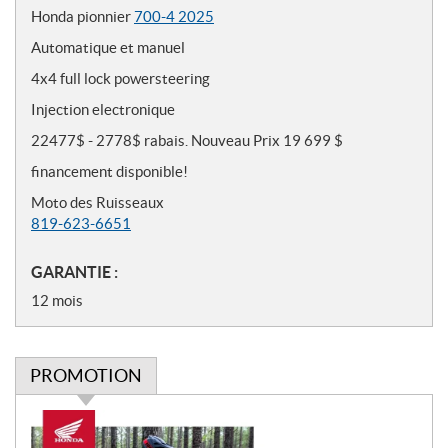
o
Honda pionnier
700-4 2025
t
Automatique et manuel
e
s
4x4 full lock powersteering
Injection electronique
22477$ - 2778$ rabais. Nouveau Prix 19 699 $
financement disponible!
Moto des Ruisseaux
819-623-6651
GARANTIE :
12 mois
PROMOTION
P
r