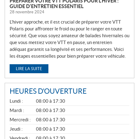
PRÉPARER VOTRE VTT POLARIS POUR L’HIVER :
GUIDE D’ENTRETIEN ESSENTIEL
28 novembre 2024
L’hiver approche, et il est crucial de préparer votre VTT
Polaris pour affronter le froid ou pour le ranger en toute
sécurité. Que vous soyez amateur de balades hivernales ou
que vous mettiez votre VTT en pause, un entretien
adéquat garantit sa longévité et ses performances. Voici
les étapes essentielles pour bien préparer votre véhicule.
LIRE LA SUITE
HEURES D'OUVERTURE
G
Lundi :
08:00 à 17:30
É
N
Mardi :
08:00 à 17:30
É
Mercredi :
08:00 à 17:30
R
A
Jeudi :
08:00 à 17:30
L
Vendredi :
08:00 à 17:30