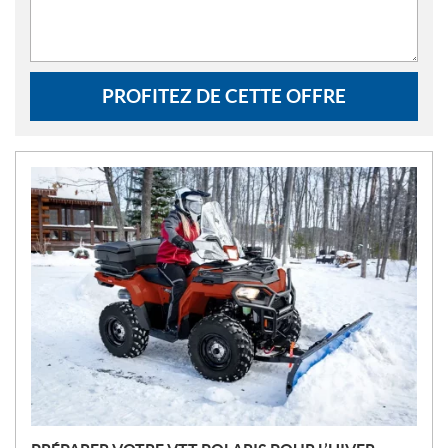
PROFITEZ DE CETTE OFFRE
N
O
U
V
E
L
L
E
S