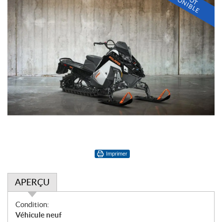
I
D
E
Imprimer
APERÇU
A
Condition:
p
Véhicule neuf