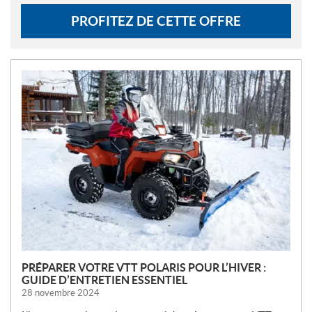
PROFITEZ DE CETTE OFFRE
N
O
U
V
E
L
L
E
S
PRÉPARER VOTRE VTT POLARIS POUR L’HIVER :
GUIDE D’ENTRETIEN ESSENTIEL
28 novembre 2024