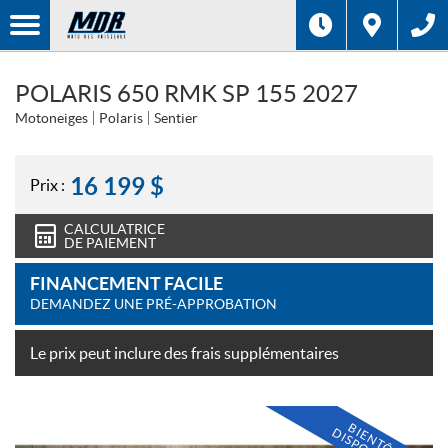
POLARIS 650 RMK SP 155 2027
Motoneiges
Polaris
Sentier
16 199
$
Prix :
CALCULATRICE
DE PAIEMENT
FINANCEMENT FACILE
DEMANDEZ UNE PRÉ-APPROBATION
Le prix peut inclure des frais supplémentaires
B
E
N
T
Ô
T
I
S
P
O
N
I
B
L