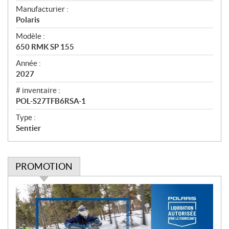
e
Manufacturier :
r
Polaris
ç
u
Modèle :
650 RMK SP 155
Année :
2027
# inventaire :
POL-S27TFB6RSA-1
Type :
Sentier
PROMOTION
P
r
o
m