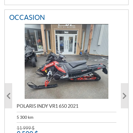
OCCASION
POLARIS INDY VR1 650 2021
PO
PO
5 300
km
5 6
11 999
$