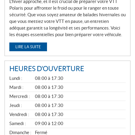
L’hiver approche, et il est crucial de préparer votre VTT
Polaris pour affronter le froid ou pour le ranger en toute
sécurité. Que vous soyez amateur de balades hivernales ou
que vous mettiez votre VTT en pause, un entretien
adéquat garantit sa longévité et ses performances. Voici
les étapes essentielles pour bien préparer votre véhicule.
LIRE LA SUITE
HEURES D'OUVERTURE
G
Lundi :
08:00 à 17:30
É
N
Mardi :
08:00 à 17:30
É
Mercredi :
08:00 à 17:30
R
A
Jeudi :
08:00 à 17:30
L
Vendredi :
08:00 à 17:30
Samedi :
09:00 à 12:00
Dimanche :
Fermé