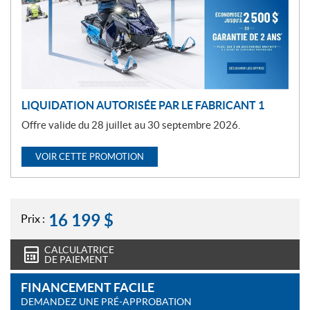
o
t
i
o
n
LIQUIDATION AUTORISÉE PAR LE FABRICANT 1
Offre valide du 28 juillet au 30 septembre 2026.
VOIR CETTE PROMOTION
16 199
$
Prix :
CALCULATRICE
DE PAIEMENT
FINANCEMENT FACILE
DEMANDEZ UNE PRÉ-APPROBATION