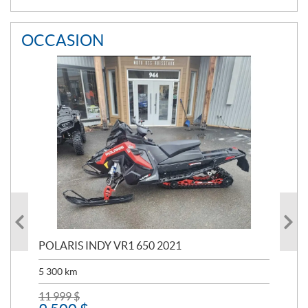
OCCASION
POLARIS INDY VR1 650 2021
PO
PO
5 300
km
5 6
11 999
$