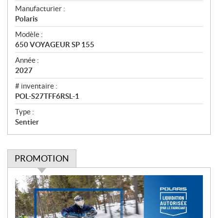
e
Manufacturier :
r
Polaris
ç
u
Modèle :
650 VOYAGEUR SP 155
Année :
2027
# inventaire :
POL-S27TFF6RSL-1
Type :
Sentier
PROMOTION
P
r
o
m