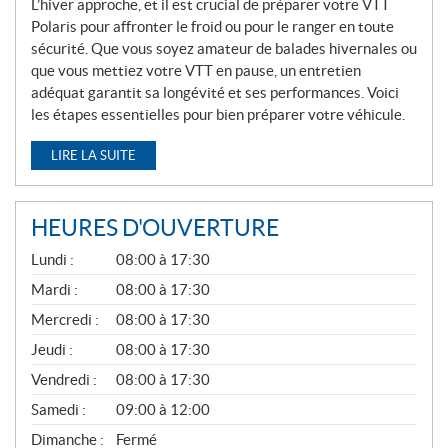
L’hiver approche, et il est crucial de préparer votre VTT
Polaris pour affronter le froid ou pour le ranger en toute
sécurité. Que vous soyez amateur de balades hivernales ou
que vous mettiez votre VTT en pause, un entretien
adéquat garantit sa longévité et ses performances. Voici
les étapes essentielles pour bien préparer votre véhicule.
LIRE LA SUITE
HEURES D'OUVERTURE
G
Lundi :
08:00 à 17:30
É
N
Mardi :
08:00 à 17:30
É
Mercredi :
08:00 à 17:30
R
A
Jeudi :
08:00 à 17:30
L
Vendredi :
08:00 à 17:30
Samedi :
09:00 à 12:00
Dimanche :
Fermé