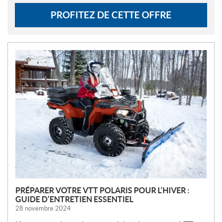
PROFITEZ DE CETTE OFFRE
N
O
U
V
E
L
L
E
S
PRÉPARER VOTRE VTT POLARIS POUR L’HIVER :
GUIDE D’ENTRETIEN ESSENTIEL
28 novembre 2024