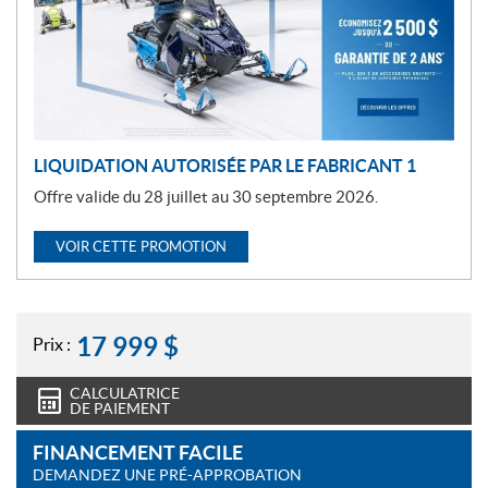
o
t
i
o
n
LIQUIDATION AUTORISÉE PAR LE FABRICANT 1
Offre valide du 28 juillet au 30 septembre 2026.
VOIR CETTE PROMOTION
17 999
$
Prix :
CALCULATRICE
DE PAIEMENT
FINANCEMENT FACILE
DEMANDEZ UNE PRÉ-APPROBATION