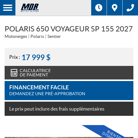
POLARIS 650 VOYAGEUR SP 155 2027
Motoneiges
Polaris
Sentier
17 999
$
Prix :
CALCULATRICE
DE PAIEMENT
FINANCEMENT FACILE
DEMANDEZ UNE PRÉ-APPROBATION
Le prix peut inclure des frais supplémentaires
B
E
N
T
Ô
T
I
S
P
O
N
I
B
L