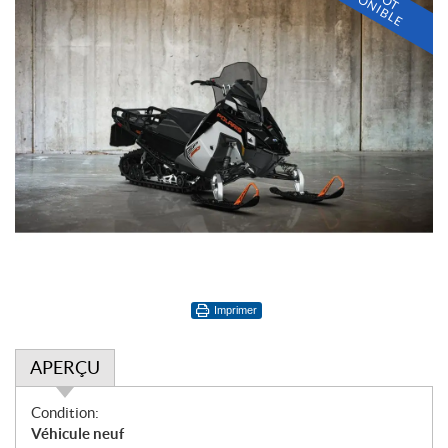
I
D
E
Imprimer
APERÇU
A
Condition:
p
Véhicule neuf