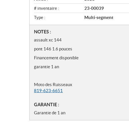
# inventaire :
23-00039
Type :
Multi-segment
N
NOTES :
o
assault xc 144
t
pont 146 1.6 pouces
e
s
Financement disponible
garantie 1 an
Moto des Ruisseaux
819-623-6651
GARANTIE :
Garantie de 1 an