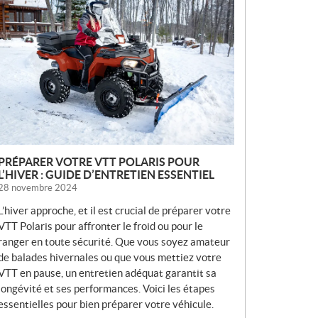
O
U
V
E
L
L
E
S
PRÉPARER VOTRE VTT POLARIS POUR
L’HIVER : GUIDE D’ENTRETIEN ESSENTIEL
28 novembre 2024
L’hiver approche, et il est crucial de préparer votre
VTT Polaris pour affronter le froid ou pour le
ranger en toute sécurité. Que vous soyez amateur
de balades hivernales ou que vous mettiez votre
VTT en pause, un entretien adéquat garantit sa
longévité et ses performances. Voici les étapes
essentielles pour bien préparer votre véhicule.