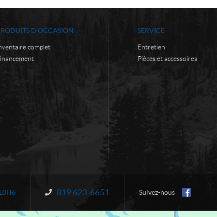
PRODUITS D'OCCASION
SERVICE
nventaire complet
Entretien
inancement
Pièces et accessoires
819 623-6651
Information :
L0H6
Suivez-nous