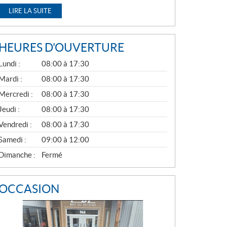
LIRE LA SUITE
HEURES D'OUVERTURE
G
Lundi :
08:00 à 17:30
É
N
Mardi :
08:00 à 17:30
É
Mercredi :
08:00 à 17:30
R
A
Jeudi :
08:00 à 17:30
L
Vendredi :
08:00 à 17:30
Samedi :
09:00 à 12:00
Dimanche :
Fermé
OCCASION