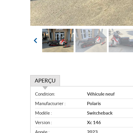
APERÇU
A
Condition:
Véhicule neuf
p
Manufacturier :
Polaris
e
r
Modèle :
Switcheback
ç
Version :
Xc 146
u
Année :
2023