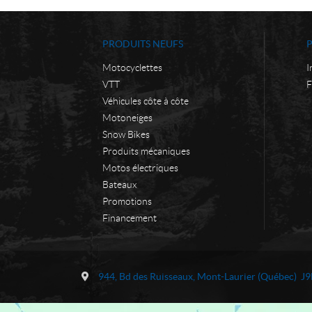
PRODUITS NEUFS
Motocyclettes
I
VTT
F
Véhicules côte à côte
Motoneiges
Snow Bikes
Produits mécaniques
Motos électriques
Bateaux
Promotions
Financement
C
M
o
o
944, Bd des Ruisseaux
,
Mont-Laurier
(Québec)
J9
n
t
t
o