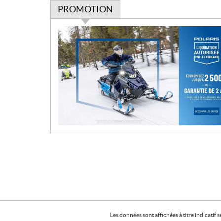
PROMOTION
P
r
o
m
o
t
i
o
n
Les données sont affichées à titre indicati