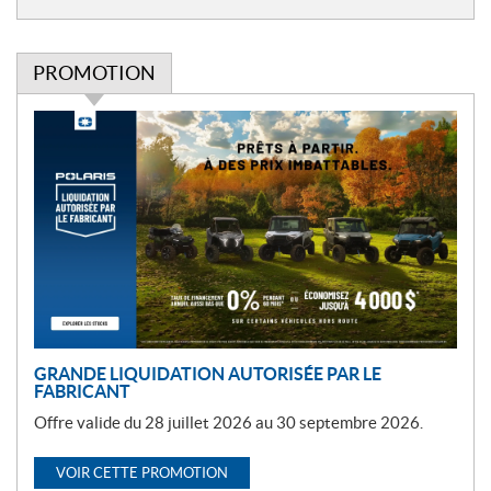
PROMOTION
P
r
o
m
o
t
i
o
n
GRANDE LIQUIDATION AUTORISÉE PAR LE
FABRICANT
Offre valide du 28 juillet 2026 au 30 septembre 2026.
VOIR CETTE PROMOTION