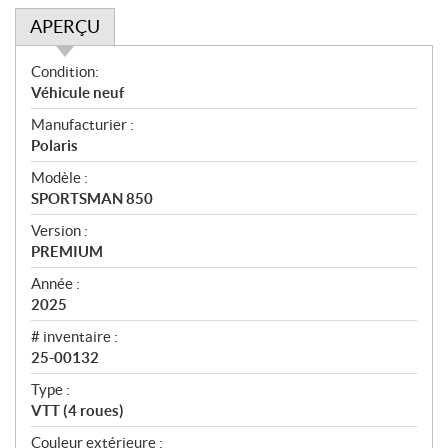
APERÇU
A
Condition:
p
Véhicule neuf
e
Manufacturier :
r
Polaris
ç
u
Modèle :
SPORTSMAN 850
Version :
PREMIUM
Année :
2025
# inventaire :
25-00132
Type :
VTT (4 roues)
Couleur extérieure :