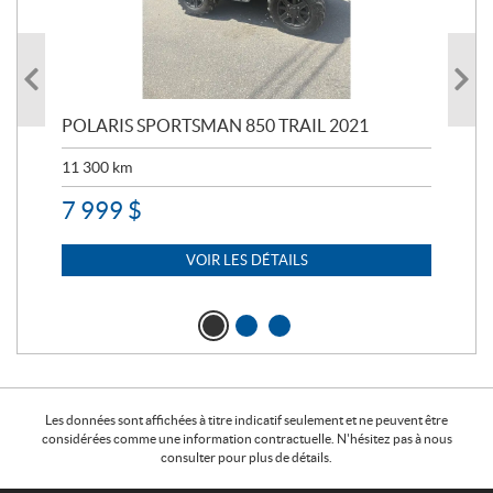
POLARIS SPORTSMAN 850 TRAIL 2021
LEG
11 300
km
31
7 999
$
VOIR LES DÉTAILS
Les données sont affichées à titre indicatif seulement et ne peuvent être
considérées comme une information contractuelle. N'hésitez pas à nous
consulter pour plus de détails.