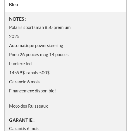
Bleu
N
NOTES :
o
Polaris sportsman 850 premium
t
2025
e
s
Automatique powersteering
Pneu 26 pouces mag 14 pouces
Lumiere led
14599$-rabais 500$
Garantie 6 mois
Financement disponible!
Moto des Ruisseaux
GARANTIE :
Garantis 6 mois