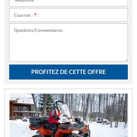
Téléphone :
*
Courriel :
*
Questions/Commentaires :
PROFITEZ DE CETTE OFFRE
N
O
U
V
E
L