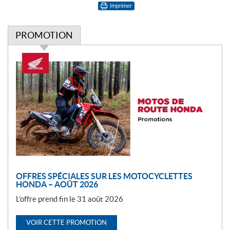
Imprimer
PROMOTION
P
r
o
m
o
t
i
o
n
OFFRES SPÉCIALES SUR LES MOTOCYCLETTES
HONDA – AOÛT 2026
L’offre prend fin le 31 août 2026
VOIR CETTE PROMOTION