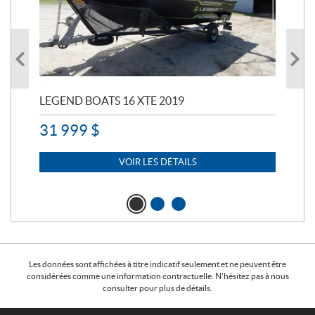
LEGEND BOATS 16 XTE 2019
PO
31 999
$
11 
7 
VOIR LES DÉTAILS
Les données sont affichées à titre indicatif seulement et ne peuvent être
considérées comme une information contractuelle. N'hésitez pas à nous
consulter pour plus de détails.