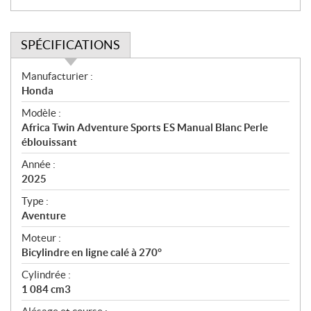
SPÉCIFICATIONS
S
Manufacturier :
p
Honda
é
Modèle :
c
Africa Twin Adventure Sports ES Manual Blanc Perle
i
éblouissant
f
i
Année :
2025
c
a
Type :
t
Aventure
i
Moteur :
o
Bicylindre en ligne calé à 270°
n
s
Cylindrée :
1 084 cm3