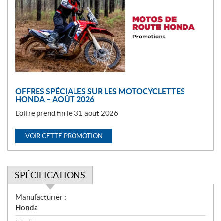
m
o
t
i
o
n
OFFRES SPÉCIALES SUR LES MOTOCYCLETTES
HONDA – AOÛT 2026
L’offre prend fin le 31 août 2026
VOIR CETTE PROMOTION
SPÉCIFICATIONS
S
Manufacturier :
p
Honda
é