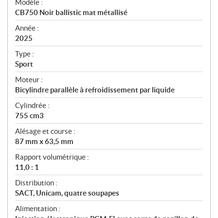
Modèle :
c
CB750 Noir ballistic mat métallisé
i
f
Année :
i
2025
c
Type :
a
Sport
t
Moteur :
i
Bicylindre parallèle à refroidissement par liquide
o
n
Cylindrée :
s
755 cm3
Alésage et course :
87 mm x 63,5 mm
Rapport volumétrique :
11,0 : 1
Distribution :
SACT, Unicam, quatre soupapes
Alimentation :