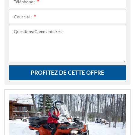
Téléphone :
*
Courriel :
*
Questions/Commentaires :
PROFITEZ DE CETTE OFFRE
N
O
U
V
E
L