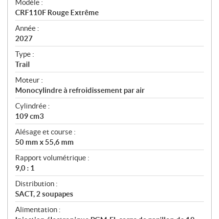
Modèle :
c
CRF110F Rouge Extrême
i
f
Année :
i
2027
c
Type :
a
Trail
t
Moteur :
i
Monocylindre à refroidissement par air
o
n
Cylindrée :
s
109 cm3
Alésage et course :
50 mm x 55,6 mm
Rapport volumétrique :
9,0 : 1
Distribution :
SACT, 2 soupapes
Alimentation :