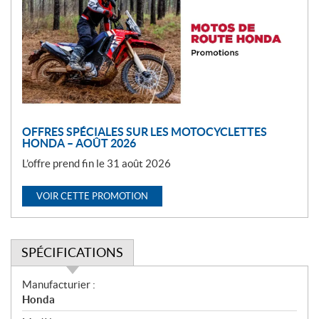
m
o
t
i
o
n
OFFRES SPÉCIALES SUR LES MOTOCYCLETTES
HONDA – AOÛT 2026
L’offre prend fin le 31 août 2026
VOIR CETTE PROMOTION
SPÉCIFICATIONS
S
Manufacturier :
p
Honda
é