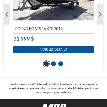
LEGEND BOATS 16 XTE 2019
PO
31 999
$
11 
7 
VOIR LES DÉTAILS
Les données sont affichées à titre indicatif seulement et ne peuvent être
considérées comme une information contractuelle. N'hésitez pas à nous
consulter pour plus de détails.
C
M