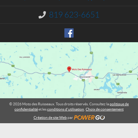
c
e
t
s
819 623-6651
I
R
n
u
f
o
i
r
s
m
s
a
e
t
a
i
o
u
n
x
:
© 2026 Moto des Ruisseaux. Tous droits réservés. Consultez la
politique de
confidentialité
et les
conditions d'utilisation
.
Choix de consentement
Création de site Web
par