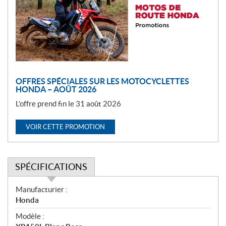
o
t
i
o
n
OFFRES SPÉCIALES SUR LES MOTOCYCLETTES
HONDA – AOÛT 2026
L’offre prend fin le 31 août 2026
VOIR CETTE PROMOTION
SPÉCIFICATIONS
S
Manufacturier :
p
Honda
é
Modèle :
c