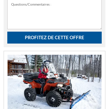
Questions/Commentaires :
PROFITEZ DE CETTE OFFRE
N
O
U
V
E
L
L
E
S