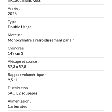
XR150L Blanc Ross
i
f
Année :
i
2026
c
Type :
a
Double Usage
t
Moteur :
i
Monocylindre à refroidissement par air
o
n
Cylindrée :
s
149 cm 3
Alésage et course :
57,3 x 57,8
Rapport volumétrique :
9,5 : 1
Distribution :
SACT, 2 soupapes
Alimentation :
Carburateur