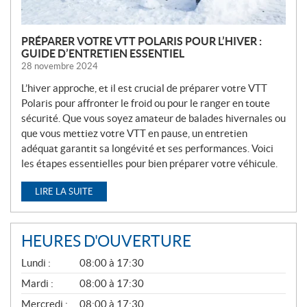
PRÉPARER VOTRE VTT POLARIS POUR L’HIVER :
GUIDE D’ENTRETIEN ESSENTIEL
28 novembre 2024
L’hiver approche, et il est crucial de préparer votre VTT
Polaris pour affronter le froid ou pour le ranger en toute
sécurité. Que vous soyez amateur de balades hivernales ou
que vous mettiez votre VTT en pause, un entretien
adéquat garantit sa longévité et ses performances. Voici
les étapes essentielles pour bien préparer votre véhicule.
LIRE LA SUITE
HEURES D'OUVERTURE
G
Lundi :
08:00 à 17:30
É
N
Mardi :
08:00 à 17:30
É
Mercredi :
08:00 à 17:30
R