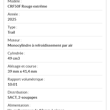
Modèle :
c
CRF50F Rouge extrême
i
f
Année :
i
2025
c
Type :
a
Trail
t
Moteur :
i
Monocylindre à refroidissement par air
o
n
Cylindrée :
s
49 cm3
Alésage et course :
39 mm x 41,4 mm
Rapport volumétrique :
10:01
Distribution :
SACT, 2-soupapes
Alimentation :