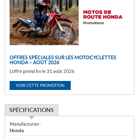
m
o
t
i
o
n
OFFRES SPÉCIALES SUR LES MOTOCYCLETTES
HONDA – AOÛT 2026
L’offre prend fin le 31 août 2026
VOIR CETTE PROMOTION
SPÉCIFICATIONS
S
Manufacturier :
p
Honda
é