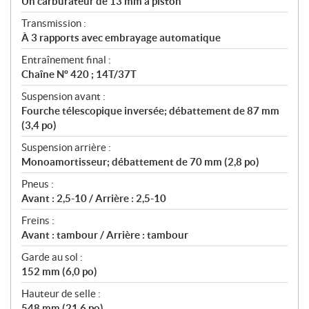
Un carburateur de 13 mm à piston
Transmission :
À 3 rapports avec embrayage automatique
Entraînement final :
Chaîne Nº 420 ; 14T/37T
Suspension avant :
Fourche télescopique inversée; débattement de 87 mm
(3,4 po)
Suspension arrière :
Monoamortisseur; débattement de 70 mm (2,8 po)
Pneus :
Avant : 2,5-10 / Arrière : 2,5-10
Freins :
Avant : tambour / Arrière : tambour
Garde au sol :
152 mm (6,0 po)
Hauteur de selle :
548 mm (21,6 po)