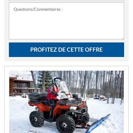
Questions/Commentaires :
PROFITEZ DE CETTE OFFRE
N
O
U
V
E
L
L
E
S