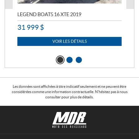
LEGEND BOATS 16 XTE 2019
PO
31 999
$
11 
7 
VOIR LES DÉTAILS
Les données sont affichées à titre indicatif seulement et ne peuvent être
considérées comme une information contractuelle. N'hésitez pas à nous
consulter pour plus de détails.
C
M
o
o
n
t
t
o