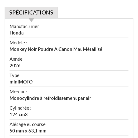
SPÉCIFICATIONS
S
Manufacturier :
p
Honda
é
Modèle :
c
Monkey Noir Poudre À Canon Mat Métallisé
i
f
Année :
i
2026
c
Type :
a
miniMOTO
t
Moteur :
i
Monocylindre à refroidissement par air
o
n
Cylindrée :
s
124 cm3
Alésage et course :
50 mm x 63,1 mm