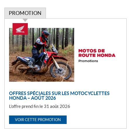
PROMOTION
P
r
o
m
o
t
i
o
n
OFFRES SPÉCIALES SUR LES MOTOCYCLETTES
HONDA – AOÛT 2026
L’offre prend fin le 31 août 2026
VOIR CETTE PROMOTION