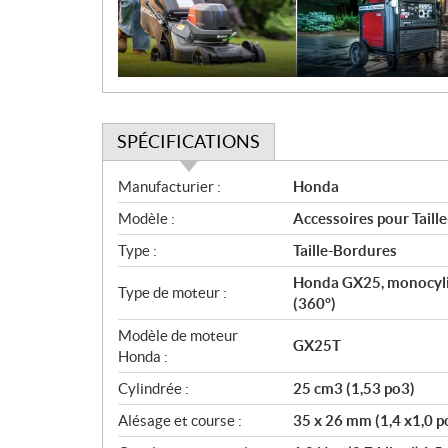
i
o
n
SPÉCIFICATIONS
S
Manufacturier :
Honda
p
Modèle :
Accessoires pour Tai
é
c
Type :
Taille-Bordures
i
Honda GX25, monocylind
f
Type de moteur :
(360°)
i
c
Modèle de moteur
GX25T
Honda :
a
t
Cylindrée :
25 cm3 (1,53 po3)
i
Alésage et course :
35 x 26 mm (1,4 x1,0 p
o