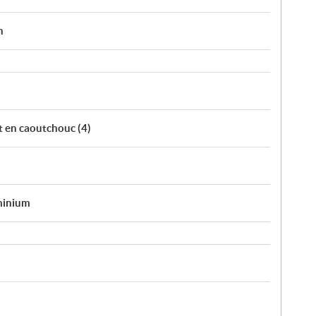
n
t en caoutchouc (4)
uminium