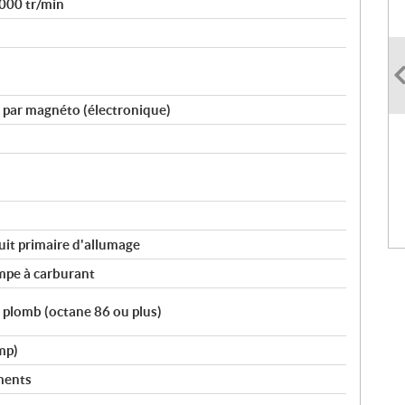
 000 tr/min
 par magnéto (électronique)
uit primaire d'allumage
mpe à carburant
 plomb (octane 86 ou plus)
Imp)
ments