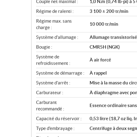
n
Couple net maximal :
1,0 N.m (0,74 lb-pi) à 5
s
Régime de ralenti :
3 100 ± 200 tr/min
Régime max. sans
10 000 tr/min
charge :
Système d'allumage :
Allumage transistorisé
Bougie :
CMR5H (NGK)
Système de
À air forcé
refroidissement :
Système de démarrage :
À rappel
Système d'arrêt :
Mise à la masse du circ
Carburateur :
À diaphragme avec po
Carburant
Essence ordinaire sans
recommandé :
Capacité du réservoir :
0,53 litre (18,7 oz liq. 
Type d'embrayage :
Centrifuge à deux seg