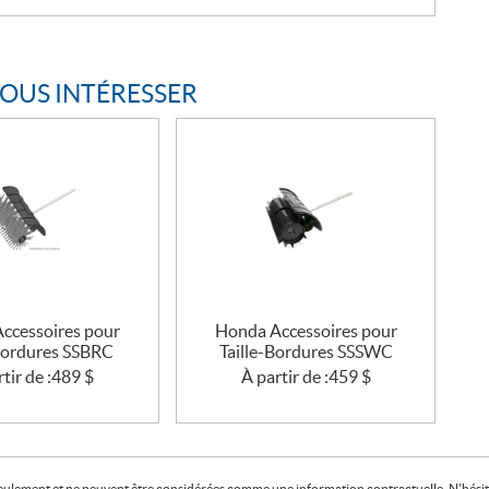
VOUS INTÉRESSER
ccessoires pour
Honda Accessoires pour
-Bordures SSBRC
Taille-Bordures SSSWC
tir de :
489
$
À partir de :
459
$
f seulement et ne peuvent être considérées comme une information contractuelle. N'hésite