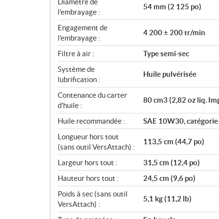
Diamètre de
54 mm (2 125 po)
l'embrayage :
Engagement de
4 200 ± 200 tr/min
l'embrayage :
Filtre à air :
Type semi-sec
Système de
Huile pulvérisée
lubrification :
Contenance du carter
80 cm3 (2,82 oz liq. Im
d’huile :
Huile recommandée :
SAE 10W30, catégorie d
Longueur hors tout
113,5 cm (44,7 po)
(sans outil VersAttach) :
Largeur hors tout :
31,5 cm (12,4 po)
Hauteur hors tout :
24,5 cm (9,6 po)
Poids à sec (sans outil
5,1 kg (11,2 lb)
VersAttach) :