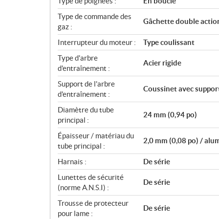
Type de poignées :
En boucle
Type de commande des
Gâchette double actio
gaz :
Interrupteur du moteur :
Type coulissant
Type d'arbre
Acier rigide
d'entraînement :
Support de l'arbre
Coussinet avec suppor
d'entraînement :
Diamètre du tube
24 mm (0,94 po)
principal :
Épaisseur / matériau du
2,0 mm (0,08 po) / al
tube principal :
Harnais :
De série
Lunettes de sécurité
De série
(norme A.N.S.I) :
Trousse de protecteur
De série
pour lame :