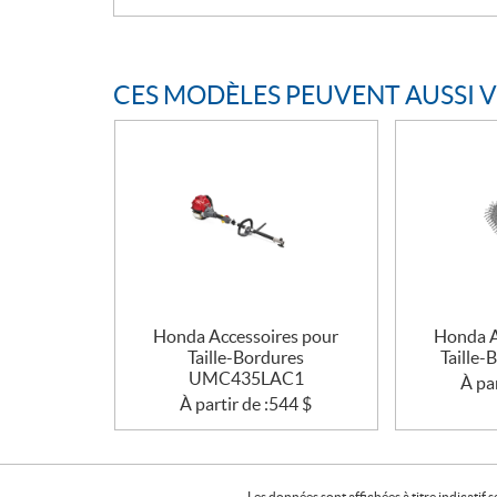
CES MODÈLES PEUVENT AUSSI 
Honda Accessoires pour
Honda A
Taille-Bordures
Taille
UMC435LAC1
À par
À partir de :
544
$
Les données sont affichées à titre indicati