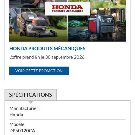
o
t
i
o
n
HONDA PRODUITS MÉCANIQUES
L’offre prend fin le 30 septembre 2026.
VOIR CETTE PROMOTION
SPÉCIFICATIONS
S
Manufacturier :
p
Honda
é
Modèle :
c
DP50120CA
i