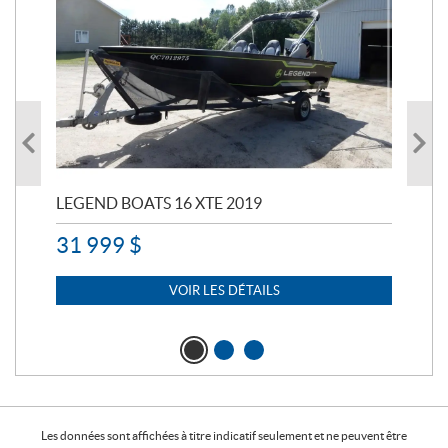
LEGEND BOATS 16 XTE 2019
PO
31 999
$
11 
7 
VOIR LES DÉTAILS
Les données sont affichées à titre indicatif seulement et ne peuvent être