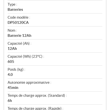
f
Type :
i
Batteries
c
Code modèle :
a
DP50120CA
t
Nom :
i
Batterie 12Ah
o
n
Capacité (Ah) :
s
12Ah
Capacité (Wh) (23°C) :
605
Poids (kg) :
4.0
Autonomie approximative :
45min
Temps de charge approx. (Standard) :
6h
Temps de charge approx. (Rapide) :