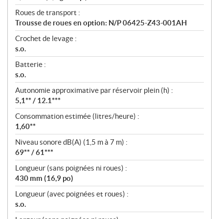
Roues de transport :
Trousse de roues en option: N/P 06425-Z43-001AH
Crochet de levage :
s.o.
Batterie :
s.o.
Autonomie approximative par réservoir plein (h) :
5,1** / 12.1***
Consommation estimée (litres/heure) :
1,60**
Niveau sonore dB(A) (1,5 m à 7 m) :
69** / 61***
Longueur (sans poignées ni roues) :
430 mm (16,9 po)
Longueur (avec poignées et roues) :
s.o.