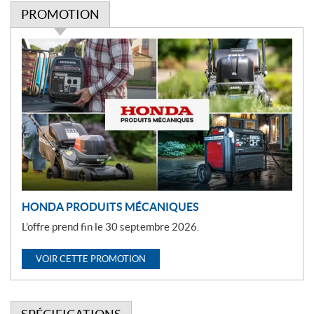
PROMOTION
P
r
o
m
o
t
i
o
n
HONDA PRODUITS MÉCANIQUES
L’offre prend fin le 30 septembre 2026.
VOIR CETTE PROMOTION