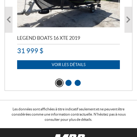
LEGEND BOATS 16 XTE 2019
PO
31 999
$
11 
7 
VOIR LES DÉTAILS
Les données sont affichées à titre indicatif seulement et ne peuvent être
considérées comme une information contractuelle. N'hésitez pas à nous
consulter pour plus de détails.
C
M