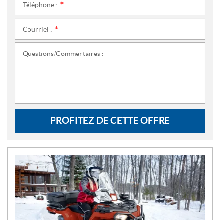
Téléphone :
*
Courriel :
*
Questions/Commentaires :
PROFITEZ DE CETTE OFFRE
N
O
U
V
E
L