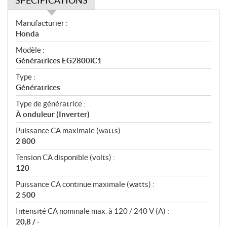
SPÉCIFICATIONS
S
Manufacturier :
p
Honda
é
Modèle :
c
Génératrices EG2800iC1
i
f
Type :
i
Génératrices
c
Type de génératrice :
a
À onduleur (Inverter)
t
Puissance CA maximale (watts) :
i
2 800
o
n
Tension CA disponible (volts) :
s
120
Puissance CA continue maximale (watts) :
2 500
Intensité CA nominale max. à 120 / 240 V (A) :
20,8 / -