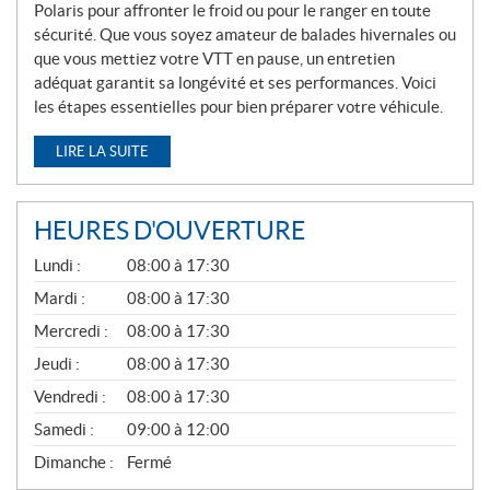
Polaris pour affronter le froid ou pour le ranger en toute
sécurité. Que vous soyez amateur de balades hivernales ou
que vous mettiez votre VTT en pause, un entretien
adéquat garantit sa longévité et ses performances. Voici
les étapes essentielles pour bien préparer votre véhicule.
LIRE LA SUITE
HEURES D'OUVERTURE
G
Lundi :
08:00 à 17:30
É
N
Mardi :
08:00 à 17:30
É
Mercredi :
08:00 à 17:30
R
A
Jeudi :
08:00 à 17:30
L
Vendredi :
08:00 à 17:30
Samedi :
09:00 à 12:00
Dimanche :
Fermé