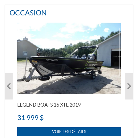
OCCASION
LEGEND BOATS 16 XTE 2019
PO
31 999
$
11 
7 
VOIR LES DÉTAILS