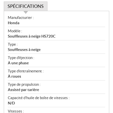
SPÉCIFICATIONS
S
Manufacturier :
p
Honda
é
Modèle :
c
Souffleuses à neige HS720C
i
f
Type :
i
Souffleuses à neige
c
Type d'éjection :
a
À une phase
t
Type d'entraînement :
i
À roues
o
n
Type de propulsion :
s
Assisté par tarière
Capacité d’huile de boîte de vitesses :
N/D
Vitesses :