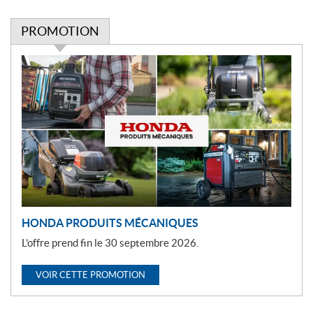
PROMOTION
P
r
o
m
o
t
i
o
n
HONDA PRODUITS MÉCANIQUES
L’offre prend fin le 30 septembre 2026.
VOIR CETTE PROMOTION