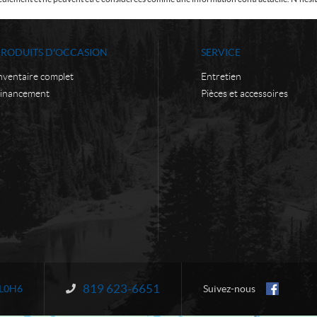
PRODUITS D'OCCASION
SERVICE
nventaire complet
Entretien
inancement
Pièces et accessoires
819 623-6651
Information :
L0H6
Suivez-nous