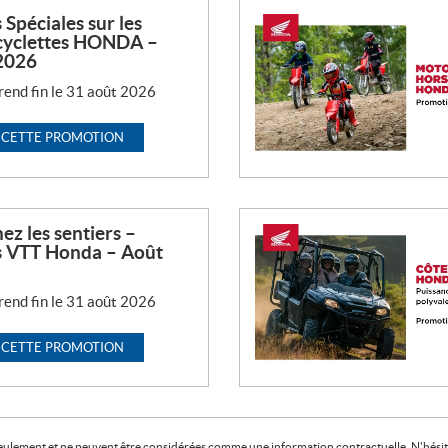
 Spéciales sur les
yclettes HONDA –
2026
prend fin le 31 août 2026
 CETTE PROMOTION
z les sentiers –
s VTT Honda – Août
prend fin le 31 août 2026
 CETTE PROMOTION
f seulement et ne peuvent être considérées comme une information contractuelle. N'hésite