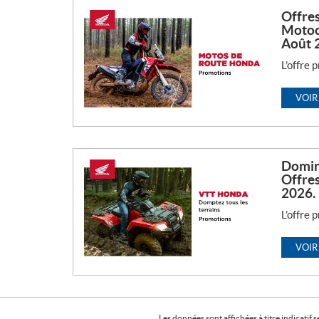
Offres
Motoc
Août 
L’offre 
VOIR
Domine
Offre
2026.
L’offre 
VOIR
Les données sont affichées à titre indicati