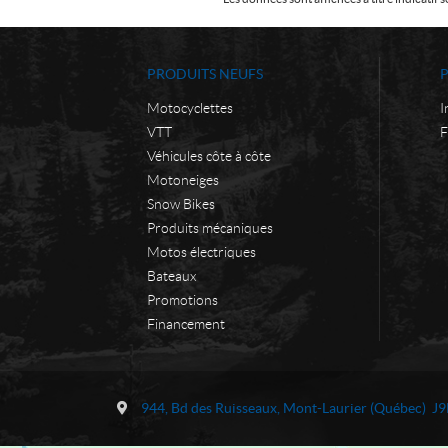
PRODUITS NEUFS
Motocyclettes
I
VTT
F
Véhicules côte à côte
Motoneiges
Snow Bikes
Produits mécaniques
Motos électriques
Bateaux
Promotions
Financement
C
M
o
o
944, Bd des Ruisseaux
,
Mont-Laurier
(Québec)
J9
n
t
t
o