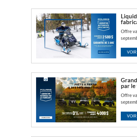
Liquid
fabric
Offre va
septemb
VOIR
Grande
par le
Offre va
septemb
VOIR