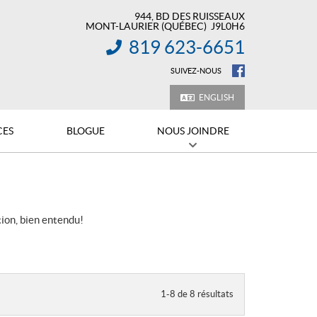
944, BD DES RUISSEAUX
MONT-LAURIER
(QUÉBEC)
J9L0H6
819 623-6651
INFORMATION :
SUIVEZ-NOUS
ENGLISH
CES
BLOGUE
NOUS JOINDRE
ion, bien entendu!
1-8 de 8 résultats