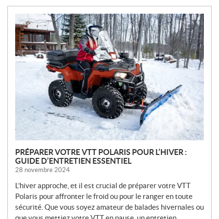
N
O
U
V
E
L
L
E
S
PRÉPARER VOTRE VTT POLARIS POUR L’HIVER :
GUIDE D’ENTRETIEN ESSENTIEL
28 novembre 2024
L’hiver approche, et il est crucial de préparer votre VTT
Polaris pour affronter le froid ou pour le ranger en toute
sécurité. Que vous soyez amateur de balades hivernales ou
que vous mettiez votre VTT en pause, un entretien