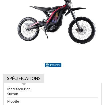
Imprimer
SPÉCIFICATIONS
S
Manufacturier :
p
Surron
é
Modèle :
c