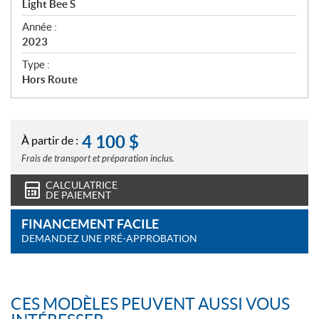
Light Bee S
i
f
Année :
i
2023
c
Type :
a
Hors Route
t
i
o
n
4 100
$
À partir de :
s
Frais de transport et préparation inclus.
CALCULATRICE
DE PAIEMENT
FINANCEMENT FACILE
DEMANDEZ UNE PRÉ-APPROBATION
CES MODÈLES PEUVENT AUSSI VOUS