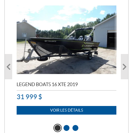
LEGEND BOATS 16 XTE 2019
PO
31 999
$
11 
7 
VOIR LES DÉTAILS