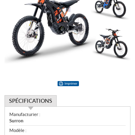
Imprimer
SPÉCIFICATIONS
S
Manufacturier :
p
Surron
é
Modèle :
c