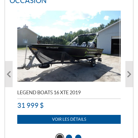
OCCASION
LEGEND BOATS 16 XTE 2019
PO
31 999
$
11 
7 
VOIR LES DÉTAILS