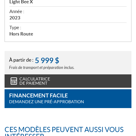
Light Bee X
i
f
Année :
i
2023
c
Type :
a
Hors Route
t
i
o
n
5 999
$
À partir de :
s
Frais de transport et préparation inclus.
CALCULATRICE
DE PAIEMENT
FINANCEMENT FACILE
DEMANDEZ UNE PRÉ-APPROBATION
CES MODÈLES PEUVENT AUSSI VOUS