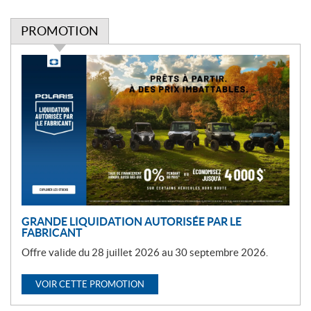
PROMOTION
P
r
o
m
o
t
i
o
n
GRANDE LIQUIDATION AUTORISÉE PAR LE
FABRICANT
Offre valide du 28 juillet 2026 au 30 septembre 2026.
VOIR CETTE PROMOTION