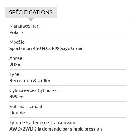
SPÉCIFICATIONS
S
Manufacturier :
p
Polaris
é
Modèle :
c
Sportsman 450 H.O. EPS Sage Green
i
f
Année :
i
2026
c
Type :
a
Recreation & Utility
t
Cylindrée des Cylindres :
i
499 cc
o
n
Refroidissement :
s
Liquide
Type de Système de Transmission :
AWD/2WD à la demande par simple pression