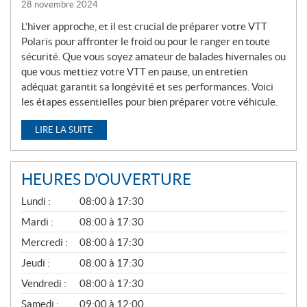
28 novembre 2024
L’hiver approche, et il est crucial de préparer votre VTT
Polaris pour affronter le froid ou pour le ranger en toute
sécurité. Que vous soyez amateur de balades hivernales ou
que vous mettiez votre VTT en pause, un entretien
adéquat garantit sa longévité et ses performances. Voici
les étapes essentielles pour bien préparer votre véhicule.
LIRE LA SUITE
HEURES D'OUVERTURE
G
Lundi :
08:00 à 17:30
É
N
Mardi :
08:00 à 17:30
É
Mercredi :
08:00 à 17:30
R
A
Jeudi :
08:00 à 17:30
L
Vendredi :
08:00 à 17:30
Samedi :
09:00 à 12:00