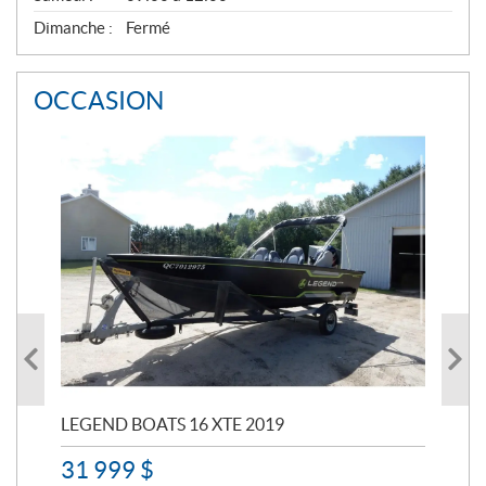
Dimanche :
Fermé
OCCASION
LEGEND BOATS 16 XTE 2019
PO
31 999
$
11 