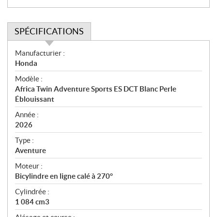
SPÉCIFICATIONS
S
Manufacturier :
p
Honda
é
Modèle :
c
Africa Twin Adventure Sports ES DCT Blanc Perle
i
Éblouissant
f
i
Année :
2026
c
a
Type :
t
Aventure
i
Moteur :
o
Bicylindre en ligne calé à 270°
n
s
Cylindrée :
1 084 cm3