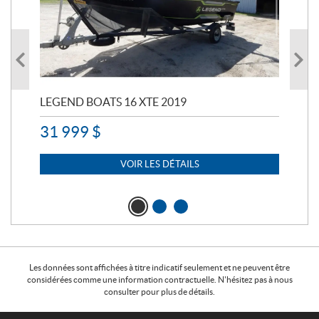
LEGEND BOATS 16 XTE 2019
PO
31 999
$
11 
7 
VOIR LES DÉTAILS
Les données sont affichées à titre indicatif seulement et ne peuvent être
considérées comme une information contractuelle. N'hésitez pas à nous
consulter pour plus de détails.