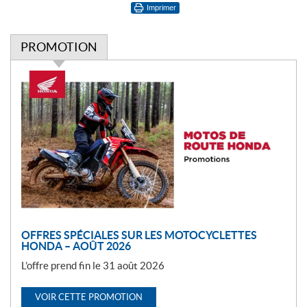
Imprimer
PROMOTION
P
r
o
m
o
t
i
o
n
OFFRES SPÉCIALES SUR LES MOTOCYCLETTES
HONDA – AOÛT 2026
L’offre prend fin le 31 août 2026
VOIR CETTE PROMOTION